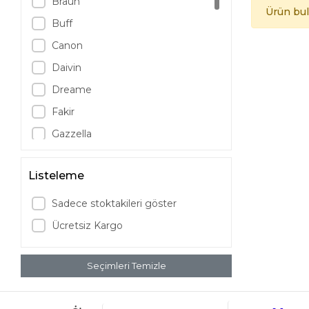
Braun
Ürün bu
Buff
Canon
Daivin
Dreame
Fakir
Gazzella
Grundig
Listeleme
JBL
LG
Sadece stoktakileri göster
Logitech
Ücretsiz Kargo
Luxell
Marshall
Seçimleri Temizle
Mieco