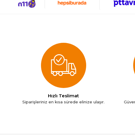
Nespresso
Nokia
Oral-B
Philips
Pionny
Roborock
Samsung
Tefal
Ttec
Xiaomi
Hızlı Teslimat
Siparişleriniz en kısa sürede elinize ulaşır.
Güven