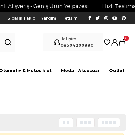
 Alışveriş - Geniş Ürün Yelpazesi
Hızlı Teslimat -
Sipariş Takip
Yardım
İletişim
0
İletişim
08504200880
Otomotiv & Motosiklet
Moda - Aksesuar
Outlet