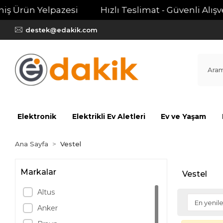
ş Ürün Yelpazesi
Hızlı Teslimat - Güvenli Alışver
destek@edakik.com
Elektronik
Elektrikli Ev Aletleri
Ev ve Yaşam
Ana Sayfa
Vestel
Markalar
Vestel
Altus
Anker