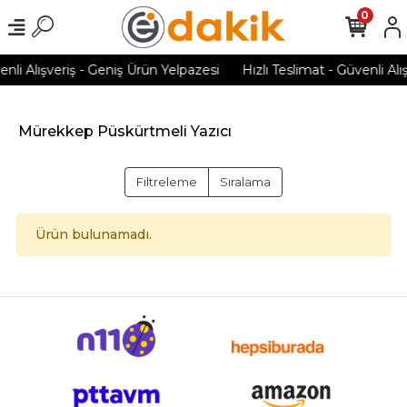
0
enli Alışveriş - Geniş Ürün Yelpazesi
Hızlı Teslimat - Güvenli Alı
Mürekkep Püskürtmeli Yazıcı
Filtreleme
Sıralama
Ürün bulunamadı.