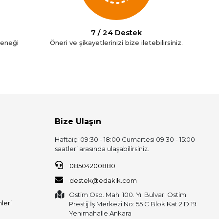
7 / 24 Destek
çeneği
Öneri ve şikayetlerinizi bize iletebilirsiniz.
Bize Ulaşın
Haftaiçi 09:30 - 18:00 Cumartesi 09:30 - 15:00
saatleri arasında ulaşabilirsiniz.
08504200880
destek@edakik.com
Ostim Osb. Mah. 100. Yıl Bulvarı Ostim
leri
Prestij İş Merkezi No: 55 C Blok Kat:2 D:19
Yenimahalle Ankara