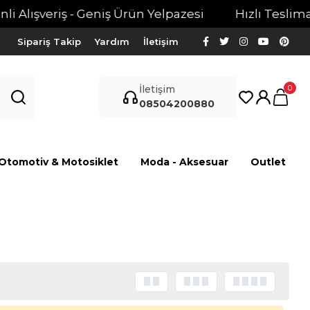
 Alışveriş - Geniş Ürün Yelpazesi
Hızlı Teslimat 
Sipariş Takip
Yardım
İletişim
0
İletişim
08504200880
Otomotiv & Motosiklet
Moda - Aksesuar
Outlet