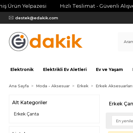
iş Ürün Yelpazesi
Hızlı Teslimat - Güvenli Alışver
destek@edakik.com
Elektronik
Elektrikli Ev Aletleri
Ev ve Yaşam
Ana Sayfa
Moda - Aksesuar
Erkek
Erkek Aksesuarları
Alt Kategoriler
Erkek Çan
Erkek Çanta