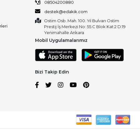
08504200880
destek@edakik.com
Ostim Osb. Mah. 100. Yıl Bulvarı Ostim
leri
Prestij İş Merkezi No: 55 C Blok Kat:2 D:19
Yenimahalle Ankara
Mobil Uygulamalarımız
Bizi Takip Edin