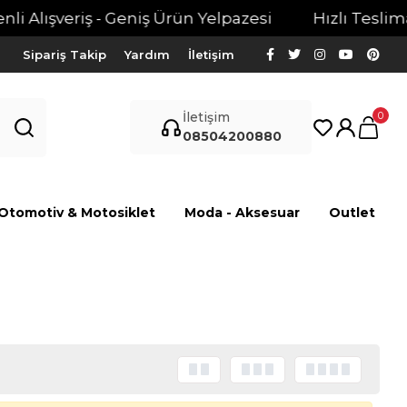
i Alışveriş - Geniş Ürün Yelpazesi
Hızlı Teslimat
Sipariş Takip
Yardım
İletişim
0
İletişim
08504200880
Otomotiv & Motosiklet
Moda - Aksesuar
Outlet