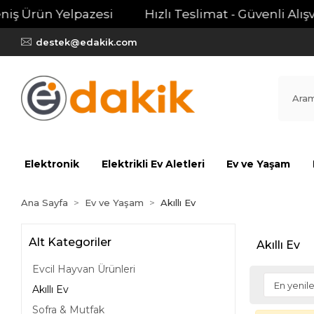
niş Ürün Yelpazesi
Hızlı Teslimat - Güvenli Alışve
destek@edakik.com
Elektronik
Elektrikli Ev Aletleri
Ev ve Yaşam
Ana Sayfa
Ev ve Yaşam
Akıllı Ev
Alt Kategoriler
Akıllı Ev
Evcil Hayvan Ürünleri
Akıllı Ev
Sofra & Mutfak