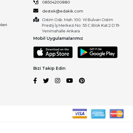
08504200880
destek@edakik.com
Ostim Osb. Mah. 100. Yıl Bulvarı Ostim
leri
Prestij İş Merkezi No: 55 C Blok Kat:2 D:19
Yenimahalle Ankara
Mobil Uygulamalarımız
Bizi Takip Edin