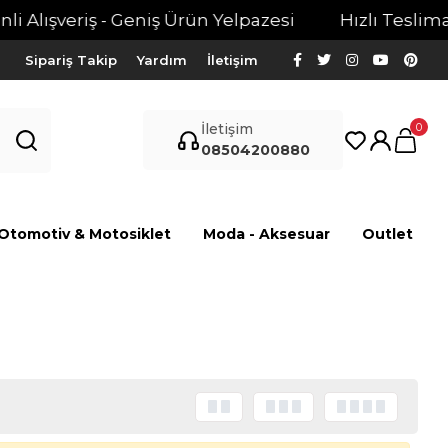
 Alışveriş - Geniş Ürün Yelpazesi
Hızlı Teslimat -
Sipariş Takip
Yardım
İletişim
0
İletişim
08504200880
Otomotiv & Motosiklet
Moda - Aksesuar
Outlet