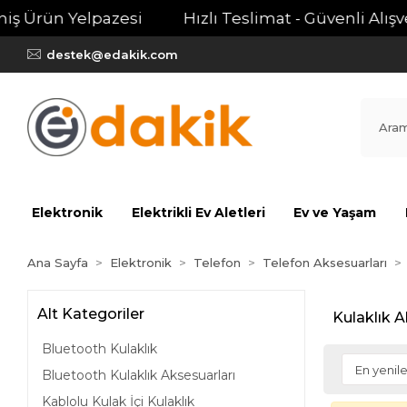
ş Ürün Yelpazesi
Hızlı Teslimat - Güvenli Alışver
destek@edakik.com
Elektronik
Elektrikli Ev Aletleri
Ev ve Yaşam
Ana Sayfa
Elektronik
Telefon
Telefon Aksesuarları
Alt Kategoriler
Kulaklık A
Bluetooth Kulaklık
Bluetooth Kulaklık Aksesuarları
Kablolu Kulak İçi Kulaklık