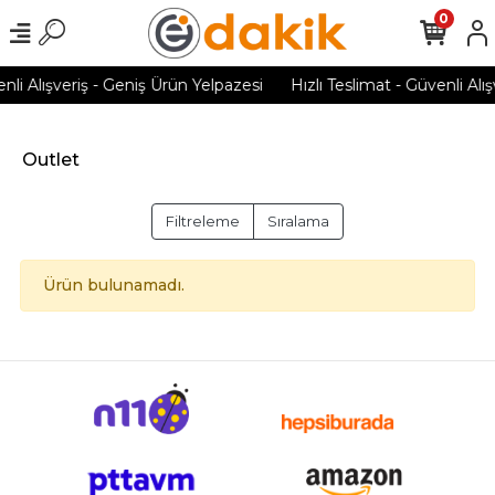
0
nli Alışveriş - Geniş Ürün Yelpazesi
Hızlı Teslimat - Güvenli Alı
Outlet
Filtreleme
Sıralama
Ürün bulunamadı.