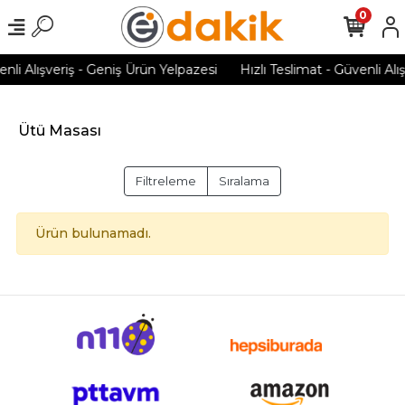
0
enli Alışveriş - Geniş Ürün Yelpazesi
Hızlı Teslimat - Güvenli Alı
Ütü Masası
Filtreleme
Sıralama
Ürün bulunamadı.