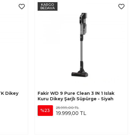
KARGO
BEDAVA
K Dikey
Fakir WD 9 Pure Clean 3 IN 1 Islak
Kuru Dikey Şarjlı Süpürge - Siyah
25.999,00 TL
%23
19.999,00 TL