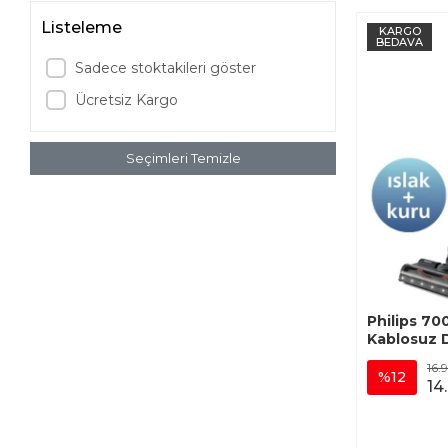
Listeleme
KARGO
BEDAVA
Sadece stoktakileri göster
Ücretsiz Kargo
Seçimleri Temizle
Philips 70
Kablosuz 
16.
%12
14