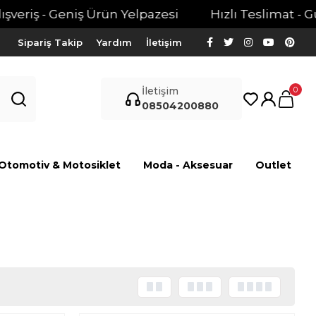
eriş - Geniş Ürün Yelpazesi
Hızlı Teslimat - Güven
Sipariş Takip
Yardım
İletişim
0
İletişim
08504200880
Otomotiv & Motosiklet
Moda - Aksesuar
Outlet