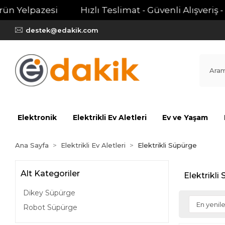
 Yelpazesi
Hızlı Teslimat - Güvenli Alışveriş - Ge
destek@edakik.com
Elektronik
Elektrikli Ev Aletleri
Ev ve Yaşam
Ana Sayfa
Elektrikli Ev Aletleri
Elektrikli Süpürge
Alt Kategoriler
Elektrikli
Dikey Süpürge
Robot Süpürge