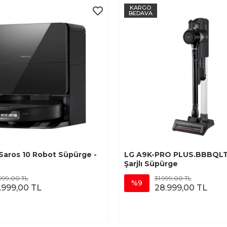
KARGO
BEDAVA
Saros 10 Robot Süpürge -
LG A9K-PRO PLUS.BBBQLT
Şarjlı Süpürge
999,00 TL
31.999,00 TL
%9
.999,00 TL
28.999,00 TL