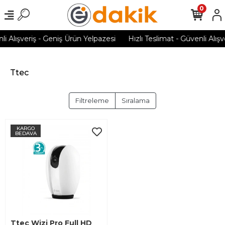
0
li Alışveriş - Geniş Ürün Yelpazesi
Hızlı Teslimat - Güvenli Alış
Ttec
Filtreleme
Sıralama
KARGO
BEDAVA
Ttec Wizi Pro Full HD