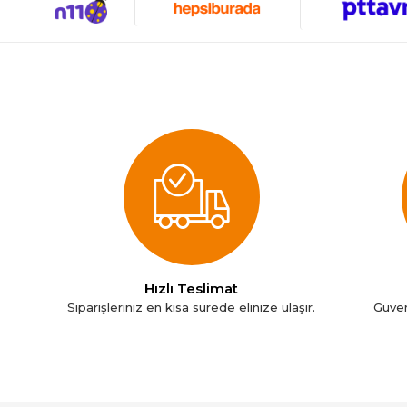
Nokia
Oral-B
Philips
Pionny
Roborock
Samsung
Tefal
Ttec
Xiaomi
Hızlı Teslimat
Siparişleriniz en kısa sürede elinize ulaşır.
Güven