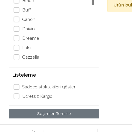
Braun
Ürün bu
Buff
Canon
Daivin
Dreame
Fakir
Gazzella
Grundig
Listeleme
JBL
LG
Sadece stoktakileri göster
Logitech
Ücretsiz Kargo
Marshall
Mieco
Seçimleri Temizle
Nespresso