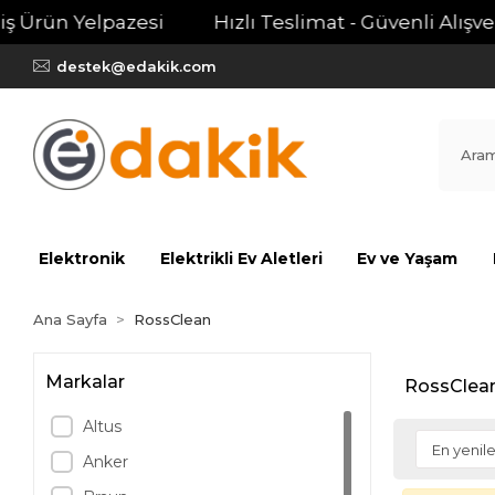
 Ürün Yelpazesi
Hızlı Teslimat - Güvenli Alışveri
destek@edakik.com
Elektronik
Elektrikli Ev Aletleri
Ev ve Yaşam
Ana Sayfa
RossClean
Markalar
RossClea
Altus
Anker