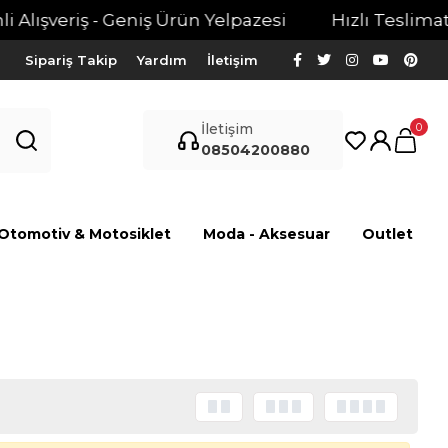
Alışveriş - Geniş Ürün Yelpazesi
Hızlı Teslimat - 
Sipariş Takip
Yardım
İletişim
0
İletişim
08504200880
Otomotiv & Motosiklet
Moda - Aksesuar
Outlet