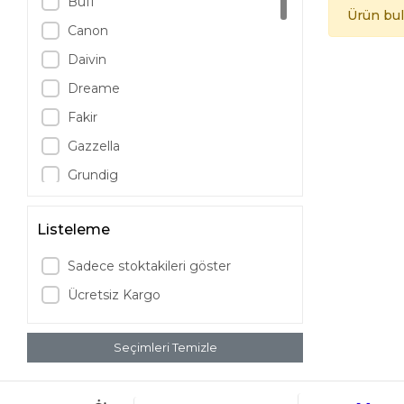
Buff
Ürün bu
Canon
Daivin
Dreame
Fakir
Gazzella
Grundig
JBL
Listeleme
LG
Logitech
Sadece stoktakileri göster
Marshall
Ücretsiz Kargo
Mieco
Nespresso
Seçimleri Temizle
Nokia