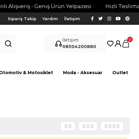
 Alışveriş - Geniş Ürün Yelpazesi
Hızlı Teslimat -
Sipariş Takip
Yardım
İletişim
0
İletişim
08504200880
Otomotiv & Motosiklet
Moda - Aksesuar
Outlet