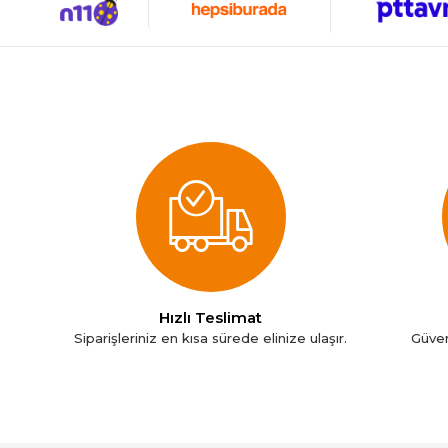
Oral-B
Philips
Pionny
Roborock
Samsung
Tefal
Ttec
Xiaomi
Hızlı Teslimat
Siparişleriniz en kısa sürede elinize ulaşır.
Güven