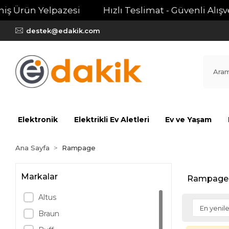
ş Ürün Yelpazesi
Hızlı Teslimat - Güvenli Alışver
destek@edakik.com
Elektronik
Elektrikli Ev Aletleri
Ev ve Yaşam
Ana Sayfa
Rampage
Markalar
Rampage
Altus
Braun