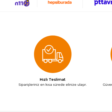
Nespresso
Nokia
Oral-B
Philips
Pionny
Roborock
Samsung
Tefal
Ttec
Xiaomi
Hızlı Teslimat
Siparişleriniz en kısa sürede elinize ulaşır.
Güven