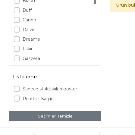
Braun
Ürün bu
Buff
Canon
Daivin
Dreame
Fakir
Gazzella
Grundig
Listeleme
JBL
LG
Sadece stoktakileri göster
Logitech
Ücretsiz Kargo
Luxell
Marshall
Seçimleri Temizle
Mieco