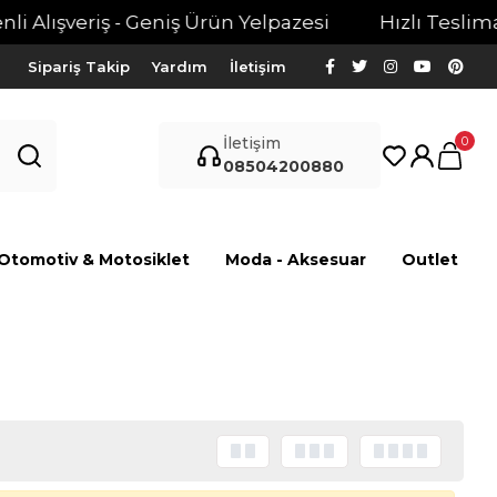
 Alışveriş - Geniş Ürün Yelpazesi
Hızlı Teslimat 
Sipariş Takip
Yardım
İletişim
0
İletişim
08504200880
Otomotiv & Motosiklet
Moda - Aksesuar
Outlet