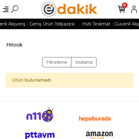
0
enli Alışveriş - Geniş Ürün Yelpazesi
Hızlı Teslimat - Güvenli Alı
Hilook
Filtreleme
Sıralama
Ürün bulunamadı.