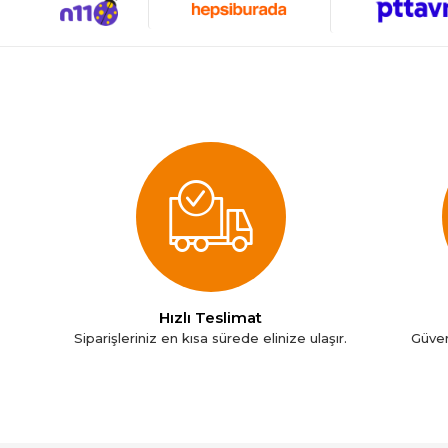
Nokia
Oral-B
Philips
Pionny
Roborock
Samsung
Tefal
Ttec
Xiaomi
Hızlı Teslimat
Siparişleriniz en kısa sürede elinize ulaşır.
Güven