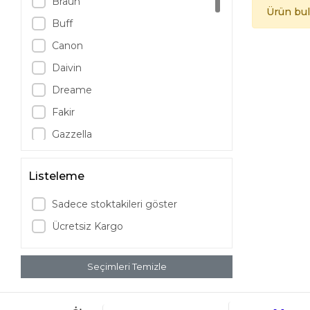
Braun
Ürün bu
Buff
Canon
Daivin
Dreame
Fakir
Gazzella
Grundig
Listeleme
JBL
LG
Sadece stoktakileri göster
Logitech
Ücretsiz Kargo
Marshall
Mieco
Seçimleri Temizle
Nespresso