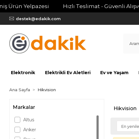
iş Ürün Yelpazesi
Hızlı Teslimat - Güvenli Alışve
destek@edakik.com
Elektronik
Elektrikli Ev Aletleri
Ev ve Yaşam
Ana Sayfa
Hikvision
Markalar
Hikvision
Altus
Anker