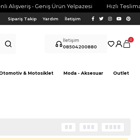
i Alışveriş - Geniş Ürün Yelpazesi
Hızlı Teslimat 
Sipariş Takip
Yardım
İletişim
0
İletişim
08504200880
Otomotiv & Motosiklet
Moda - Aksesuar
Outlet