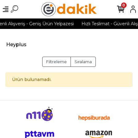
0
nli Alışveriş - Geniş Ürün Yelpazesi
Hızlı Teslimat - Güvenli Alı
Heyplus
Filtreleme
Sıralama
Ürün bulunamadı.