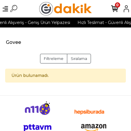
0
enli Alışveriş - Geniş Ürün Yelpazesi
Hızlı Teslimat - Güvenli Alı
Govee
Filtreleme
Sıralama
Ürün bulunamadı.