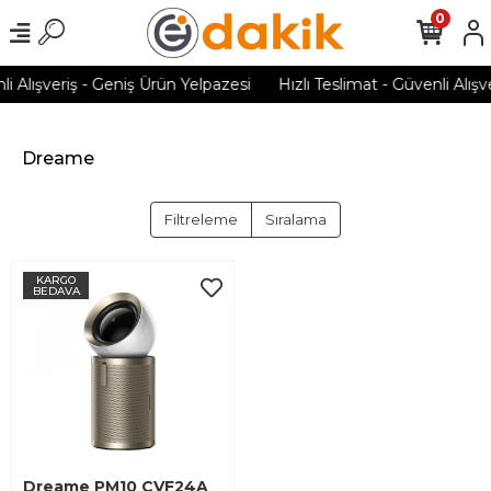
0
li Alışveriş - Geniş Ürün Yelpazesi
Hızlı Teslimat - Güvenli Alışv
Dreame
Filtreleme
Sıralama
KARGO
BEDAVA
Dreame PM10 CVF24A