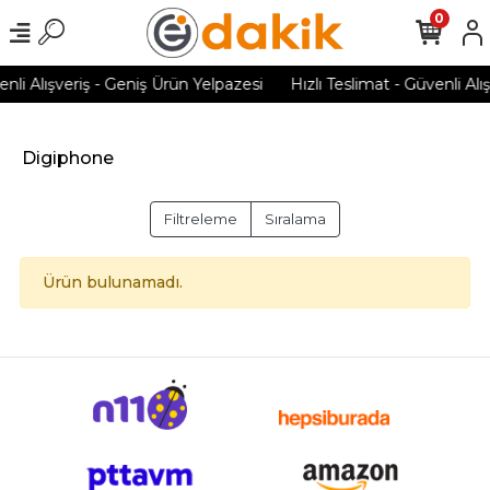
0
enli Alışveriş - Geniş Ürün Yelpazesi
Hızlı Teslimat - Güvenli Alı
Digiphone
Filtreleme
Sıralama
Ürün bulunamadı.