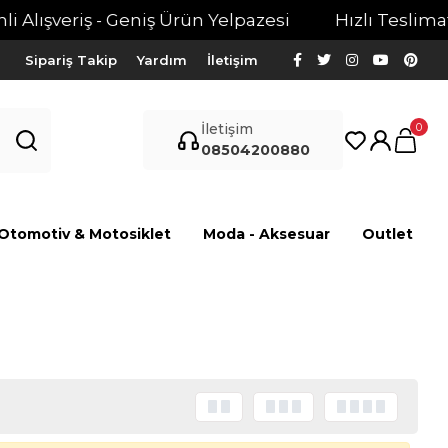
Alışveriş - Geniş Ürün Yelpazesi
Hızlı Teslimat - 
Sipariş Takip
Yardım
İletişim
0
İletişim
08504200880
Otomotiv & Motosiklet
Moda - Aksesuar
Outlet