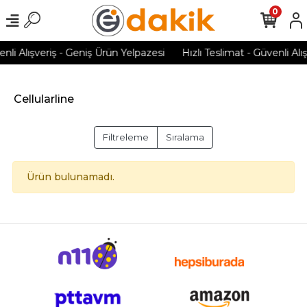
0
enli Alışveriş - Geniş Ürün Yelpazesi
Hızlı Teslimat - Güvenli Alı
Cellularline
Filtreleme
Sıralama
Ürün bulunamadı.