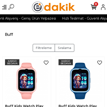
0
nli Alışveriş - Geniş Ürün Yelpazesi
Hızlı Teslimat - Güvenli Alış
Buff
Filtreleme
Sıralama
KARGO
KARGO
BEDAVA
BEDAVA
Buff Kids Watch Play
Buff Kids Watch Play