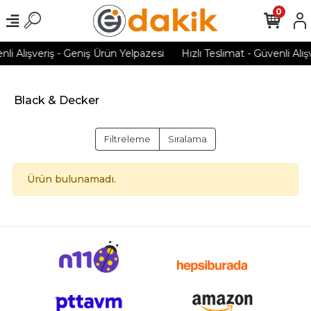
0
nli Alışveriş - Geniş Ürün Yelpazesi
Hızlı Teslimat - Güvenli Alı
Black & Decker
Filtreleme
Sıralama
Ürün bulunamadı.