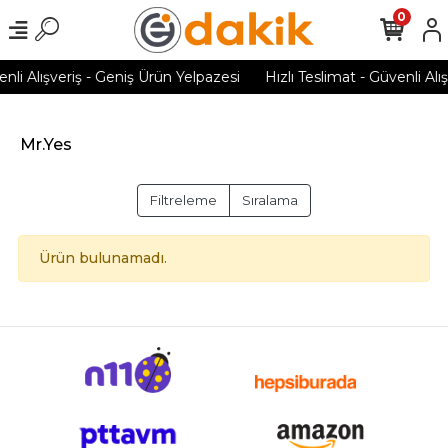
0
enli Alışveriş - Geniş Ürün Yelpazesi
Hızlı Teslimat - Güvenli Alı
Mr.Yes
Filtreleme
Sıralama
Ürün bulunamadı.